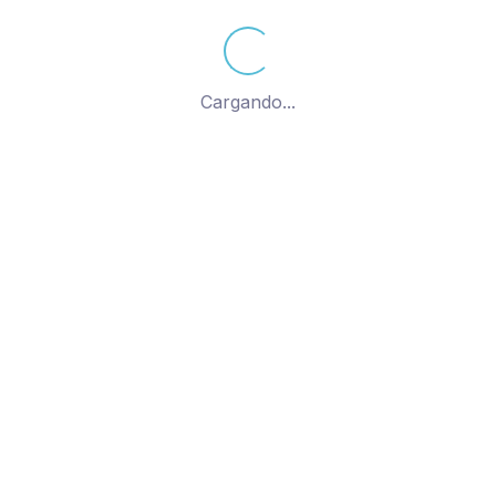
Dureza de las cerdas: Media 
Terminado de las cerdas: Tot
Cargando...
Color de las cerdas: Varios
Ir a contacto
Copyright @2021